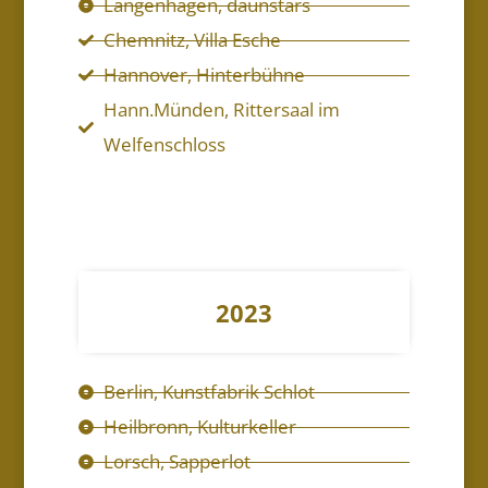
Langenhagen, daunstärs
Chemnitz, Villa Esche
Hannover, Hinterbühne
Hann.Münden, Rittersaal im
Welfenschloss
2023
Berlin, Kunstfabrik Schlot
Heilbronn, Kulturkeller
Lorsch, Sapperlot